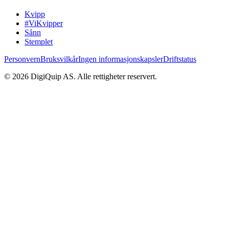
Kvipp
#ViKvipper
Sånn
Stemplet
Personvern
Bruksvilkår
Ingen informasjonskapsler
Driftstatus
© 2026 DigiQuip AS. Alle rettigheter reservert.