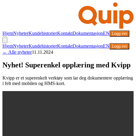
Hjem
Nyheter
Kundehistorier
Kontakt
Dokumentasjon
EN
Logg inn
Hjem
Nyheter
Kundehistorier
Kontakt
Dokumentasjon
EN
Logg inn
← Alle nyheter
11.11.2024
Nyhet! Superenkel opplæring med Kvipp
Kvipp er et superenkelt verktøy som lar deg dokumentere opplæring
i felt med mobilen og HMS-kort.