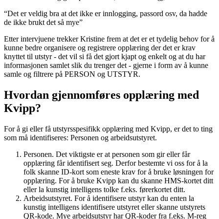
“Det er veldig bra at det ikke er innlogging, passord osv, da hadde
de ikke brukt det så mye”
Etter intervjuene trekker Kristine frem at det er et tydelig behov for å
kunne bedre organisere og registrere opplæring der det er krav
knyttet til utstyr - det vil si få det gjort kjapt og enkelt og at du har
informasjonen samlet slik du trenger det - gjerne i form av å kunne
samle og filtrere på PERSON og UTSTYR.
Hvordan gjennomføres opplæring med
Kvipp?
For å gi eller få utstyrsspesifikk opplæring med Kvipp, er det to ting
som må identifiseres: Personen og arbeidsutstyret.
Personen. Det viktigste er at personen som gir eller får
opplæring får identifisert seg. Derfor bestemte vi oss for å la
folk skanne ID-kort som eneste krav for å bruke løsningen for
opplæring. For å bruke Kvipp kan du skanne HMS-kortet ditt
eller la kunstig intelligens tolke f.eks. førerkortet ditt.
Arbeidsutstyret. For å identifisere utstyr kan du enten la
kunstig intelligens identifisere utstyret eller skanne utstyrets
QR-kode. Mye arbeidsutstyr har QR-koder fra f.eks. M-reg