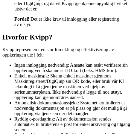
eller DigiQuip, og da vil Kvipp gjenkjenne nøyaktig hvilket
utstyr det er.
Fordel!
Det er ikke krav til innlogging eller registrering
av utstyr.
Hvorfor Kvipp?
Kvipp representerer en stor forenkling og effektivisering av
opplæringen ute i felt:
Ingen innlogging nødvendig: Ansatte kan raskt verifisere sin
opplæring ved å skanne sitt ID-kort (f.eks. HMS-kort).
Enkelt maskinsøk: Skann enkelt maskiner gjennom
Maskinregisteret/DigiQuip sin QR-kode, eller bruk vår KI-
teknologi til å gjenkjenne maskinen ved hjelp av
serienummerplaten. Ikke nødvendig å legge til noe utstyr,
opplæring kan gjennomføres uansett.
Automatisk dokumentasjonssjekk: Systemet kontrollerer at
nødvendig dokumentasjon er på plass og gjør det mulig å gi
opplæring via tjenesten der det mangler.
Ryddig e-postlagring: Alt av dokumentasjon sendes
automatisk til brukerens e-post for enkel arkivering og tilgang
senere.