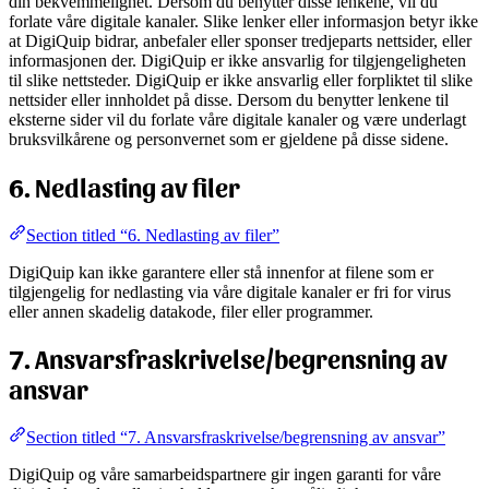
din bekvemmelighet. Dersom du benytter disse lenkene, vil du
forlate våre digitale kanaler. Slike lenker eller informasjon betyr ikke
at DigiQuip bidrar, anbefaler eller sponser tredjeparts nettsider, eller
informasjonen der. DigiQuip er ikke ansvarlig for tilgjengeligheten
til slike nettsteder. DigiQuip er ikke ansvarlig eller forpliktet til slike
nettsider eller innholdet på disse. Dersom du benytter lenkene til
eksterne sider vil du forlate våre digitale kanaler og være underlagt
bruksvilkårene og personvernet som er gjeldene på disse sidene.
6. Nedlasting av filer
Section titled “6. Nedlasting av filer”
DigiQuip kan ikke garantere eller stå innenfor at filene som er
tilgjengelig for nedlasting via våre digitale kanaler er fri for virus
eller annen skadelig datakode, filer eller programmer.
7. Ansvarsfraskrivelse/begrensning av
ansvar
Section titled “7. Ansvarsfraskrivelse/begrensning av ansvar”
DigiQuip og våre samarbeidspartnere gir ingen garanti for våre