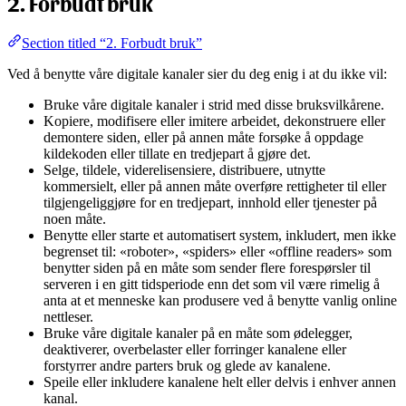
2. Forbudt bruk
Section titled “2. Forbudt bruk”
Ved å benytte våre digitale kanaler sier du deg enig i at du ikke vil:
Bruke våre digitale kanaler i strid med disse bruksvilkårene.
Kopiere, modifisere eller imitere arbeidet, dekonstruere eller
demontere siden, eller på annen måte forsøke å oppdage
kildekoden eller tillate en tredjepart å gjøre det.
Selge, tildele, viderelisensiere, distribuere, utnytte
kommersielt, eller på annen måte overføre rettigheter til eller
tilgjengeliggjøre for en tredjepart, innhold eller tjenester på
noen måte.
Benytte eller starte et automatisert system, inkludert, men ikke
begrenset til: «roboter», «spiders» eller «offline readers» som
benytter siden på en måte som sender flere forespørsler til
serveren i en gitt tidsperiode enn det som vil være rimelig å
anta at et menneske kan produsere ved å benytte vanlig online
nettleser.
Bruke våre digitale kanaler på en måte som ødelegger,
deaktiverer, overbelaster eller forringer kanalene eller
forstyrrer andre parters bruk og glede av kanalene.
Speile eller inkludere kanalene helt eller delvis i enhver annen
kanal.