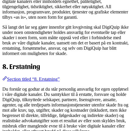
digitale kanalers eller innholdets egnethet, pålitelighet,
tilgjengelighet, tidsriktighet, sikkerhet eller nøyaktighet. All
informasjon, programvare, produkter, tjenester og grafiske elementer
tilbys «as is», uten noen form for garanti.
Så langt det lar seg gjøre innenfor gitt lovgivning skal DigiQuip ikke
under noen omstendigheter holdes ansvarlig for eventuelle tap eller
skader i noen form, som måtte oppstå ved eller i forbindelse med
bruk av våre digitale kanaler, uansett om det er basert på en kontrakt,
erstatning, forsømmelse, ansvar, og selv om DigiQuip har blitt
informert om muligheten for skade.
8. Erstatning
Section titled “8. Erstatning”
Du forstår og godtar at du står personlig ansvarlig for egen oppførsel
i våre digitale kanaler. Du samtykker til å erstatte, forsvare og holde
DigiQuip, tilknyttede selskaper, partnere, lisensgivere, ansatte,
agenter, og alle tredjeparts informasjonstjenester utenfor skade fra og
mot alle krav, tap, utgifter, skader og kostnader (inkludert, men ikke
begrenset til direkte, tilfeldige, følgeskader og indirekte skader) og
realistiske advokatutgifter som et resultat av eller som skyldes bruk,
misbruk eller manglende evne til å bruke våre digitale kanaler eller