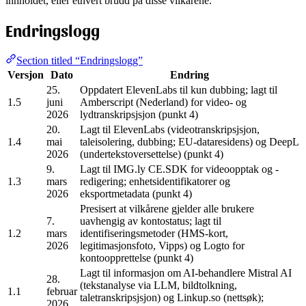
innholdet, eller ethvert brudd på disse vilkårene.
Endringslogg
Section titled “Endringslogg”
Versjon
Dato
Endring
25.
Oppdatert ElevenLabs til kun dubbing; lagt til
1.5
juni
Amberscript (Nederland) for video- og
2026
lydtranskripsjsjon (punkt 4)
20.
Lagt til ElevenLabs (videotranskripsjsjon,
1.4
mai
taleisolering, dubbing; EU-dataresidens) og DeepL
2026
(undertekstoversettelse) (punkt 4)
9.
Lagt til IMG.ly CE.SDK for videoopptak og -
1.3
mars
redigering; enhetsidentifikatorer og
2026
eksportmetadata (punkt 4)
Presisert at vilkårene gjelder alle brukere
7.
uavhengig av kontostatus; lagt til
1.2
mars
identifiseringsmetoder (HMS-kort,
2026
legitimasjonsfoto, Vipps) og Logto for
kontoopprettelse (punkt 4)
Lagt til informasjon om AI-behandlere Mistral AI
28.
(tekstanalyse via LLM, bildtolkning,
1.1
februar
taletranskripsjsjon) og Linkup.so (nettsøk);
2026