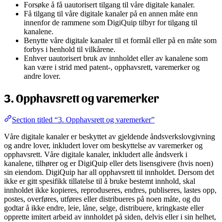
Forsøke å få uautorisert tilgang til våre digitale kanaler.
Få tilgang til våre digitale kanaler på en annen måte enn
innenfor de rammene som DigiQuip tilbyr for tilgang til
kanalene.
Benytte våre digitale kanaler til et formål eller på en måte som
forbys i henhold til vilkårene.
Enhver uautorisert bruk av innholdet eller av kanalene som
kan være i strid med patent-, opphavsrett, varemerker og
andre lover.
3. Opphavsrett og varemerker
Section titled “3. Opphavsrett og varemerker”
Våre digitale kanaler er beskyttet av gjeldende åndsverkslovgivning
og andre lover, inkludert lover om beskyttelse av varemerker og
opphavsrett. Våre digitale kanaler, inkludert alle åndsverk i
kanalene, tilhører og er DigiQuip eller dets lisensgivere (hvis noen)
sin eiendom. DigiQuip har all opphavsrett til innholdet. Dersom det
ikke er gitt spesifikk tillatelse til å bruke bestemt innhold, skal
innholdet ikke kopieres, reproduseres, endres, publiseres, lastes opp,
postes, overføres, utføres eller distribueres på noen måte, og du
godtar å ikke endre, leie, låne, selge, distribuere, kringkaste eller
opprette imitert arbeid av innholdet på siden, delvis eller i sin helhet,