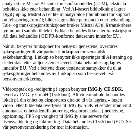
analysert av Mistral AI sine store språkmodeller (LLM); tekstdata
beholdes ikke etter behandling. Ved AI-basert bildtolkning lagrer
DigiQuip og Mistral AI et lite miniatyrbilde (thumbnail) for support-
og feilsporingsformål; bilder lagres ikke permanent etter behandling.
Tale- og transkripsjonsfunksjoner bruker Mistral AI til å transkribere
lydinnput i sanntid til tekst; lyddata beholdes ikke etter transkripsjon.
All data behandles i GDPR-konforme datasentre innenfor EU.
Når du benytter funksjoner for nettsøk i tjenestene, overføres
søkespørringer til vår partner
Linkup.so
for semantisk
søkebehandling. Linkup.so benytter ikke spørringer til AI-trening og
sletter data etter at tjenesten er levert. Data behandles og lagres
innenfor EU. Ved å benytte disse tjenestene samtykker du til at
søkespørringer behandles av Linkup.so som beskrevet i vår
personvernerklæring.
Videoopptak og -redigering i appen benytter
IMG.ly CE.SDK
,
levert av IMG.ly GmbH (Tyskland). Alt videoinnhold behandles
lokalt på din enhet og eksporteres direkte til vår lagring – ingen
video- eller bildedata overføres til IMG.ly. SDK-et sender imidlertid
automatisk enhetsidentifikatorer og eksportmetadata (medietype,
oppløsning, FPS og varighet) til IMG.ly sine servere for
lisensvalidering og fakturering. Data behandles i Tyskland (EU). Se
vår personvernerklæring for mer informasjon.