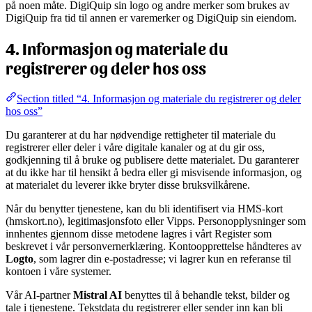
på noen måte. DigiQuip sin logo og andre merker som brukes av
DigiQuip fra tid til annen er varemerker og DigiQuip sin eiendom.
4. Informasjon og materiale du
registrerer og deler hos oss
Section titled “4. Informasjon og materiale du registrerer og deler
hos oss”
Du garanterer at du har nødvendige rettigheter til materiale du
registrerer eller deler i våre digitale kanaler og at du gir oss,
godkjenning til å bruke og publisere dette materialet. Du garanterer
at du ikke har til hensikt å bedra eller gi misvisende informasjon, og
at materialet du leverer ikke bryter disse bruksvilkårene.
Når du benytter tjenestene, kan du bli identifisert via HMS-kort
(hmskort.no), legitimasjonsfoto eller Vipps. Personopplysninger som
innhentes gjennom disse metodene lagres i vårt Register som
beskrevet i vår personvernerklæring. Kontoopprettelse håndteres av
Logto
, som lagrer din e-postadresse; vi lagrer kun en referanse til
kontoen i våre systemer.
Vår AI-partner
Mistral AI
benyttes til å behandle tekst, bilder og
tale i tjenestene. Tekstdata du registrerer eller sender inn kan bli