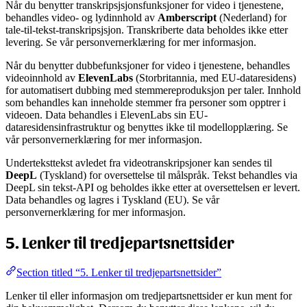
Når du benytter transkripsjsjonsfunksjoner for video i tjenestene,
behandles video- og lydinnhold av
Amberscript
(Nederland) for
tale-til-tekst-transkripsjsjon. Transkriberte data beholdes ikke etter
levering. Se vår personvernerklæring for mer informasjon.
Når du benytter dubbefunksjoner for video i tjenestene, behandles
videoinnhold av
ElevenLabs
(Storbritannia, med EU-dataresidens)
for automatisert dubbing med stemmereproduksjon per taler. Innhold
som behandles kan inneholde stemmer fra personer som opptrer i
videoen. Data behandles i ElevenLabs sin EU-
dataresidensinfrastruktur og benyttes ikke til modellopplæring. Se
vår personvernerklæring for mer informasjon.
Underteksttekst avledet fra videotranskripsjoner kan sendes til
DeepL
(Tyskland) for oversettelse til målspråk. Tekst behandles via
DeepL sin tekst-API og beholdes ikke etter at oversettelsen er levert.
Data behandles og lagres i Tyskland (EU). Se vår
personvernerklæring for mer informasjon.
5. Lenker til tredjepartsnettsider
Section titled “5. Lenker til tredjepartsnettsider”
Lenker til eller informasjon om tredjepartsnettsider er kun ment for