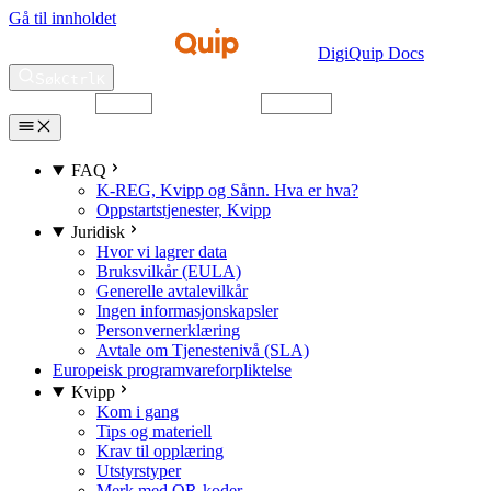
Gå til innholdet
DigiQuip Docs
Søk
Ctrl
K
Velg tema
Velg språk
FAQ
K-REG, Kvipp og Sånn. Hva er hva?
Oppstartstjenester, Kvipp
Juridisk
Hvor vi lagrer data
Bruksvilkår (EULA)
Generelle avtalevilkår
Ingen informasjonskapsler
Personvernerklæring
Avtale om Tjenestenivå (SLA)
Europeisk programvareforpliktelse
Kvipp
Kom i gang
Tips og materiell
Krav til opplæring
Utstyrstyper
Merk med QR-koder