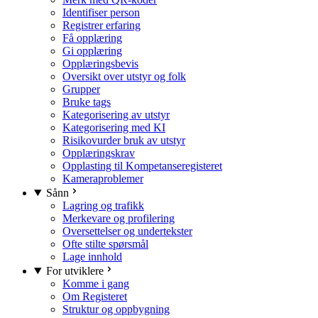
Identifiser person
Registrer erfaring
Få opplæring
Gi opplæring
Opplæringsbevis
Oversikt over utstyr og folk
Grupper
Bruke tags
Kategorisering av utstyr
Kategorisering med KI
Risikovurder bruk av utstyr
Opplæringskrav
Opplasting til Kompetanseregisteret
Kameraproblemer
Sånn
Lagring og trafikk
Merkevare og profilering
Oversettelser og undertekster
Ofte stilte spørsmål
Lage innhold
For utviklere
Komme i gang
Om Registeret
Struktur og oppbygning