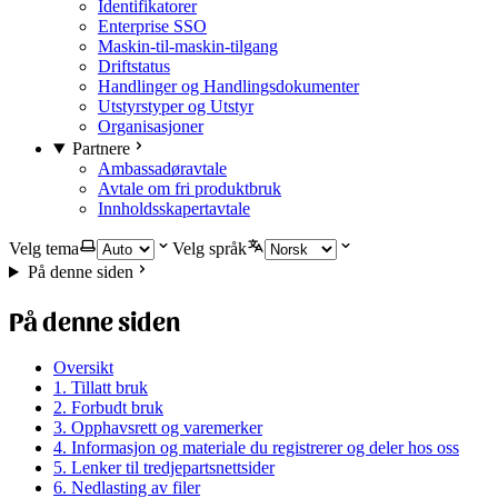
Identifikatorer
Enterprise SSO
Maskin-til-maskin-tilgang
Driftstatus
Handlinger og Handlingsdokumenter
Utstyrstyper og Utstyr
Organisasjoner
Partnere
Ambassadøravtale
Avtale om fri produktbruk
Innholdsskapertavtale
Velg tema
Velg språk
På denne siden
På denne siden
Oversikt
1. Tillatt bruk
2. Forbudt bruk
3. Opphavsrett og varemerker
4. Informasjon og materiale du registrerer og deler hos oss
5. Lenker til tredjepartsnettsider
6. Nedlasting av filer