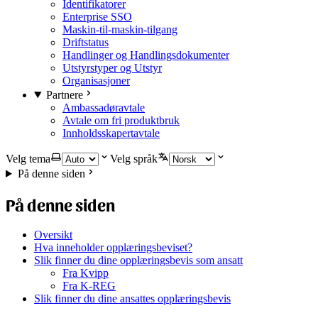
Identifikatorer
Enterprise SSO
Maskin-til-maskin-tilgang
Driftstatus
Handlinger og Handlingsdokumenter
Utstyrstyper og Utstyr
Organisasjoner
Partnere
Ambassadøravtale
Avtale om fri produktbruk
Innholdsskapertavtale
Velg tema
Velg språk
På denne siden
På denne siden
Oversikt
Hva inneholder opplæringsbeviset?
Slik finner du dine opplæringsbevis som ansatt
Fra Kvipp
Fra K-REG
Slik finner du dine ansattes opplæringsbevis