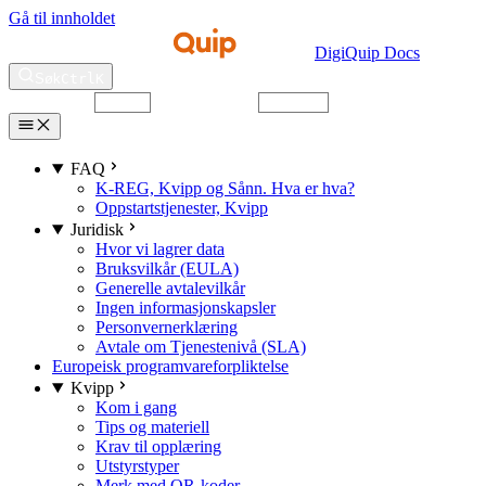
Gå til innholdet
DigiQuip Docs
Søk
Ctrl
K
Velg tema
Velg språk
FAQ
K-REG, Kvipp og Sånn. Hva er hva?
Oppstartstjenester, Kvipp
Juridisk
Hvor vi lagrer data
Bruksvilkår (EULA)
Generelle avtalevilkår
Ingen informasjonskapsler
Personvernerklæring
Avtale om Tjenestenivå (SLA)
Europeisk programvareforpliktelse
Kvipp
Kom i gang
Tips og materiell
Krav til opplæring
Utstyrstyper
Merk med QR-koder