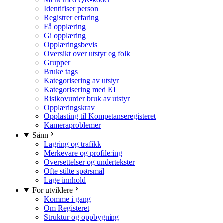
Identifiser person
Registrer erfaring
Få opplæring
Gi opplæring
Opplæringsbevis
Oversikt over utstyr og folk
Grupper
Bruke tags
Kategorisering av utstyr
Kategorisering med KI
Risikovurder bruk av utstyr
Opplæringskrav
Opplasting til Kompetanseregisteret
Kameraproblemer
Sånn
Lagring og trafikk
Merkevare og profilering
Oversettelser og undertekster
Ofte stilte spørsmål
Lage innhold
For utviklere
Komme i gang
Om Registeret
Struktur og oppbygning