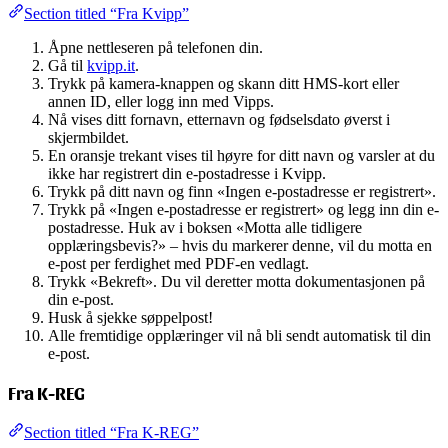
Section titled “Fra Kvipp”
Åpne nettleseren på telefonen din.
Gå til
kvipp.it
.
Trykk på kamera-knappen og skann ditt HMS-kort eller
annen ID, eller logg inn med Vipps.
Nå vises ditt fornavn, etternavn og fødselsdato øverst i
skjermbildet.
En oransje trekant vises til høyre for ditt navn og varsler at du
ikke har registrert din e-postadresse i Kvipp.
Trykk på ditt navn og finn «Ingen e-postadresse er registrert».
Trykk på «Ingen e-postadresse er registrert» og legg inn din e-
postadresse. Huk av i boksen «Motta alle tidligere
opplæringsbevis?» – hvis du markerer denne, vil du motta en
e-post per ferdighet med PDF-en vedlagt.
Trykk «Bekreft». Du vil deretter motta dokumentasjonen på
din e-post.
Husk å sjekke søppelpost!
Alle fremtidige opplæringer vil nå bli sendt automatisk til din
e-post.
Fra K-REG
Section titled “Fra K-REG”